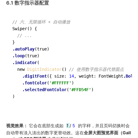
6.1 数字指示器配置
// 六、无限循环 + 自动播放
Swiper
()
 {

// ...
.autoPlay
.loop
.indicator
(

  new 
DigitIndicator
() 
// 使用数字指示器代替圆点
.digitFont
({ size: 
14
, weight: FontWeight
.Bold
 
.fontColor
(
'#FFFFFF'
)

.selectedFontColor
(
'#FFD54F'
)

)

视觉效果：
它会在底部生成如
1
/
5
的字样，并且页码切换时会
自动带有淡入淡出的数字更替动效。这在
全屏大图预览界面（Gall