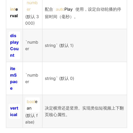
numb
int
e
er
配合
auto
Play
使用，设定自动轮播的停
rval
(默认 3
留时间（毫秒）。
000)
dis
play
`numb
string` (默认 1)
Cou
er
nt
ite
mS
`numb
string` (默认 0)
pac
er
e
bool
e
vert
an
决定横滑还是竖滑。实现类似短视频上下翻
ical
页核心属性。
(默认 f
alse)