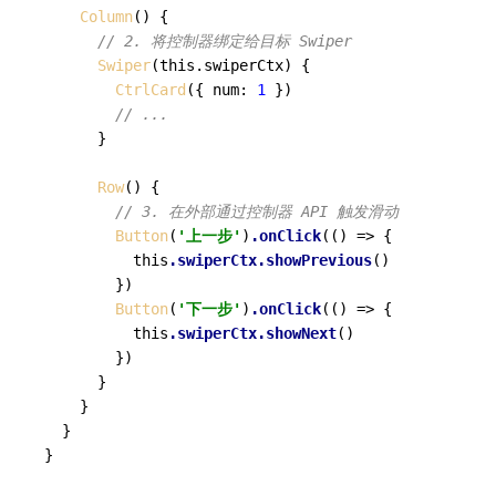
Column
() {

// 2. 将控制器绑定给目标 Swiper
Swiper
(this.swiperCtx) {

CtrlCard
({ num: 
1
 })

// ...
      }

Row
() {

// 3. 在外部通过控制器 API 触发滑动
Button
(
'上一步'
)
.onClick
(() => { 

          this
.swiperCtx
.showPrevious
() 

        })

Button
(
'下一步'
)
.onClick
(() => { 

          this
.swiperCtx
.showNext
() 

        })

      }

    }

  }

}
