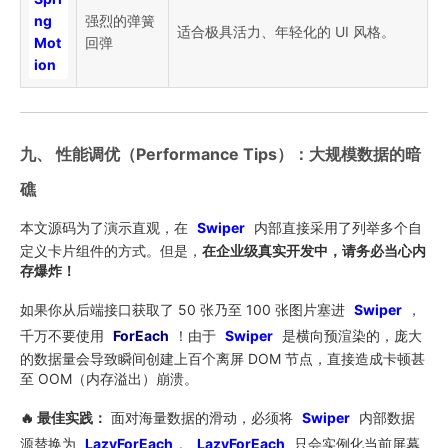
ng
强烈的弹簧
适合极具活力、年轻化的 UI 风格。
Mot
回弹
ion
九、 性能调优（Performance Tips）：大规模数据的暗
礁
本文源码为了演示直观，在
Swiper
内部直接采用了列举多个自
定义卡片组件的方式。但是，
在企业级真实开发中，请务必当心内
存爆炸！
如果你从后端接口获取了 50 张乃至 100 张图片塞进
Swiper
，
千万不要使用
ForEach
！由于
Swiper
是横向预渲染的，庞大
的数据量会导致瞬间创建上百个离屏 DOM 节点，直接造成卡顿甚
至 OOM（内存溢出）崩溃。
🔥 最佳实践：
面对海量数据的滑动，必须将
Swiper
内部数据
源替换为
LazyForEach
。
LazyForEach
只会实例化当前屏幕