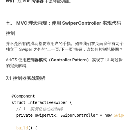
ery）
或
PDF 阅读器
中是标配功能。
七、 MVC 理念再现：使用 SwiperController 实现代码
控制
并不是所有的滑动都要靠用户的手指。如果我们在页面底部有两个
独立于 Swiper 之外的“上一页/下一页”按钮，该如何控制轮播图？
ArkTS 使用
控制器模式（Controller Pattern）
实现了 UI 与逻辑
的完美解耦。
7.1 控制器实战剖析
@Component

struct InteractiveSwiper {

// 1. 实例化核心控制器
  private swiperCtx: SwiperController = new 
SwiperC
build
() {
