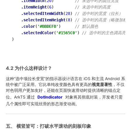
.itemWidth
(
20
)         
// 未选中时的圆点宽度
.itemHeight
(
6
)         
// 未选中时的高度
.selectedItemWidth
(
28
) 
// 选中时的宽度（拉长）
.selectedItemHeight
(
8
) 
// 选中时的高度（略微加粗）
.color
(
'#BBDEFB'
)      
// 默认颜色
.selectedColor
(
'#1565C0'
) 
// 选中时的主色调高亮
)

4.2 为什么这样设计？
这种“选中项拉长变宽”的指示器设计语言在 iOS 和主流 Android 系
统中被广泛采用。它比单纯改变颜色具有更高的
视觉显著性
，不仅
对色弱用户更加友好，还能在页面快速滑动时提供清晰的锚点定
位。ArkTS 通过
DotIndicator
对象将其彻底封装，开发者只需
几个属性即可实现丝滑的形态渐变动画。
五、 横竖皆可：打破水平滚动的刻板印象