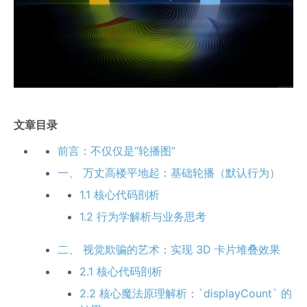
文章目录
前言：不仅仅是“轮播图”
一、 万丈高楼平地起：基础轮播（默认行为）
1.1 核心代码剖析
1.2 行为学解析与业务思考
二、 视觉欺骗的艺术：实现 3D 卡片堆叠效果
2.1 核心代码剖析
2.2 核心魔法原理解析：`displayCount` 的