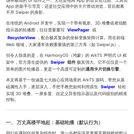
场率最高的 UI 组件之一。无论是电商 App 的首页焦点图、工具类
App 的新手引导页，还是社交应用中的卡片滑动浏览，背后都离
不开 Swiper 的身影。
在传统的 Android 开发中，实现一个带有视差、3D 堆叠或者炫酷
指示器的轮播图，往往需要重写
ViewPager
或
RecyclerView
，配合极其复杂的坐标变换矩阵计算。而在前端
Web 领域，大家通常依赖重量级的第三方库（如 Swiper.js）。
但令人惊喜的是，在 HarmonyOS（鸿蒙）的 ArkTS 声明式 UI 框
架中，官方原生提供的
Swiper
组件
极其强大。它不仅仅是一个
简单的图片轮播器，更是一个高度可定制的
通用卡片切换引擎
。
本文将基于一份涵盖七大核心应用场景的 ArkTS 源码，带您从基
础属性入手，逐层深入，手把手教您如何利用原生
Swiper
轻松
实现 3D 堆叠、一屏多显、自定义异形指示器以及代码级别的精准
控制。
一、 万丈高楼平地起：基础轮播（默认行为）
我们在遇到任何复杂组件时，第一步都应该是掌握其最纯粹的默认