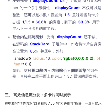
小数视野（
displayCount
:
1
.
5
）
：这是 ArkTS Swi
per 的一个杀手级特性。
displayCount
不仅可以是
整数，还可以是小数！设置为
1
.
5
意味着当前卡片
占据
1
/
1
.
5
=
66
.
6
%
的宽度，剩下的
33
.
3
%
用于
展示下一张卡片的前半截。
配合内边距与阴影
：光有
displayCount
还不够。
在源码的
StackCard
子组件中，作者将卡片自身宽
高设置为
85
%
并居中，外加
.
shadow
({
radius
:
16
,
color
:
'rgba(0,0,0,0.2)'
,
of
fsetY
:
6
})
阴影。这种
视口裁切 + 内部缩小 + 阴影渲染
的组合
拳，直接在二维平面上伪造出了 3D 景深的层次感。
三、 高效信息流分发：多卡片同时展示
在电商的“猜你喜欢”或者视频 App 的“相关推荐”板块，一屏只展示