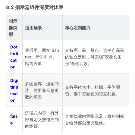
8.2 指示器组件深度对比表
指示
器类
适用场景
核心定制能力
型
Dot
最通用。图文 Ban
支持宽、高、颜色、选中态高亮
Indi
ner、新手引导、
的独立定制，可实现“胶囊长条
cat
精简表单
形”渐变动效。
or
Digi
多图画廊、漫画阅
tInd
支持字体大小、粗细、字体颜
读、需要显示总页
icat
色、选中态颜色的独立配置。
数的场景
or
沉浸式内容、有外
fals
直接隐藏内置指示器，将控制权
部自定义按钮控制
e
交给外部自定义组件。
的场景