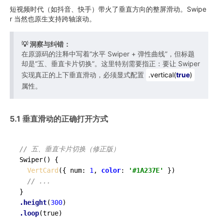
短视频时代（如抖音、快手）带火了垂直方向的整屏滑动。Swipe
r 当然也原生支持跨轴滚动。
💡 洞察与纠错：
在原源码的注释中写着“水平 Swiper + 弹性曲线”，但标题
却是“五、垂直卡片切换”。这里特别需要指正：要让 Swiper
实现真正的上下垂直滑动，必须显式配置
.vertical(
true
)
属性。
5.1 垂直滑动的正确打开方式
// 五、垂直卡片切换（修正版）
Swiper
()
 {

VertCard
({ num: 
1
, 
color
: 
'#1A237E'
 })

// ...
.height
(
300
.loop