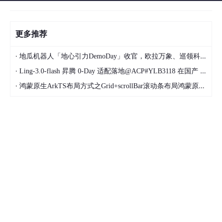
更多推荐
·
地瓜机器人「地心引力DemoDay」收官，欧拉万象、巡领科技、眺月科技斩获前三
·
Ling‑3.0‑flash 昇腾 0‑Day 适配落地@ACP#YLB3118 在国产 Agent 算力矩阵中的存储机会与落地场景
·
鸿蒙原生ArkTS布局方式之Grid+scrollBar滚动条布局鸿蒙原生ArkTS布局方式之Grid+scrollBar滚动条布局