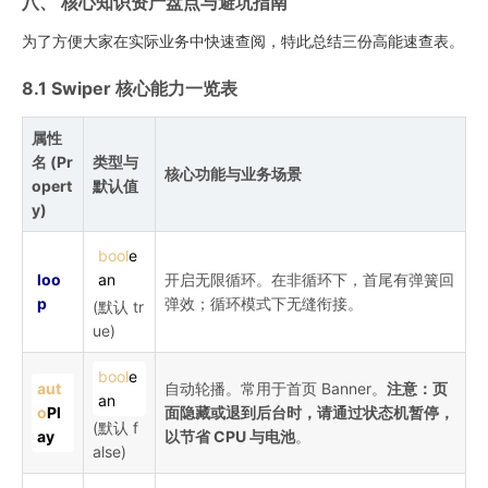
八、 核心知识资产盘点与避坑指南
为了方便大家在实际业务中快速查阅，特此总结三份高能速查表。
8.1 Swiper 核心能力一览表
属性
名 (Pr
类型与
核心功能与业务场景
opert
默认值
y)
bool
e
loo
an
开启无限循环。在非循环下，首尾有弹簧回
p
弹效；循环模式下无缝衔接。
(默认 tr
ue)
bool
e
aut
自动轮播。常用于首页 Banner。
注意：页
an
o
Pl
面隐藏或退到后台时，请通过状态机暂停，
(默认 f
ay
以节省 CPU 与电池
。
alse)