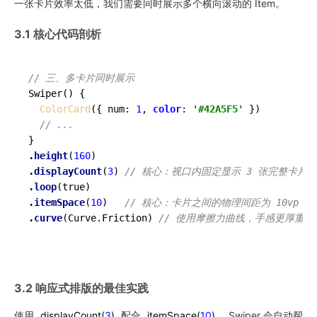
一张卡片效率太低，我们需要同时展示多个横向滚动的 Item。
3.1 核心代码剖析
// 三、多卡片同时展示
Swiper
()
 {

ColorCard
({ num: 
1
, 
color
: 
'#42A5F5'
 })

// ...
.height
(
160
.displayCount
(
3
) 
// 核心：视口内固定显示 3 张完整卡片
.loop
.itemSpace
(
10
)   
// 核心：卡片之间的物理间距为 10vp
.curve
(Curve.Friction) 
// 使用摩擦力曲线，手感更厚重
3.2 响应式排版的最佳实践
使用
displayCount
(
3
)
配合
itemSpace
(
10
)
，Swiper 会自动帮