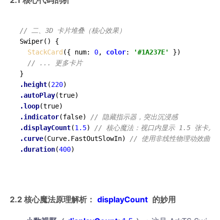
2.1 核心代码剖析
// 二、3D 卡片堆叠（核心效果）
Swiper
()
 {

StackCard
({ num: 
0
, 
color
: 
'#1A237E'
 })

// ... 更多卡片
.height
(
220
.autoPlay
.loop
.indicator
(false) 
// 隐藏指示器，突出沉浸感
.displayCount
(
1.5
) 
// 核心魔法：视口内显示 1.5 张卡片
.curve
(Curve.FastOutSlowIn) 
// 使用非线性物理动效曲线
.duration
(
400
)

2.2 核心魔法原理解析：
displayCount
的妙用