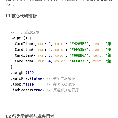
形态。
1.1 核心代码剖析
// 一、基础轮播
Swiper
() {

CardItem
({ 
num
: 
1
, 
color
: 
'#42A5F5'
, 
text
: 
'第 1
CardItem
({ 
num
: 
2
, 
color
: 
'#EF5350'
, 
text
: 
'第 2
CardItem
({ 
num
: 
3
, 
color
: 
'#66BB6A'
, 
text
: 
'第 3
CardItem
({ 
num
: 
4
, 
color
: 
'#FFA726'
, 
text
: 
'第 4
}

.
height
(
150
)

.
autoPlay
(
false
) 
// 关闭自动播放
.
loop
(
false
)     
// 关闭无限循环
.
indicator
(
true
) 
// 开启默认指示器
1.2 行为学解析与业务思考