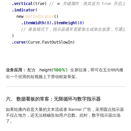
.vertical
(true) 
// 🔥 关键属性：将其设为 true 开启上
.indicator
(

  new 
DotIndicator
()

.itemWidth
(
8
)
.itemHeight
(
8
)

// 垂直模式下，指示器通常需要靠左或靠右放置，可通过
.curve
(Curve.FastOutSlowIn)

业务应用：
配合
.height(
'100%'
)
全屏拉满，即可在五分钟内撸
出一个丝滑的短视频上下滑动框架骨架。
六、 数据看板的常客：无限循环与数字指示器
如果轮播内容是大量的文本流或者 Banner 广告，采用圆点指示器
不仅占地方，还无法精确告知用户总数。此时，数字指示器出场
了。