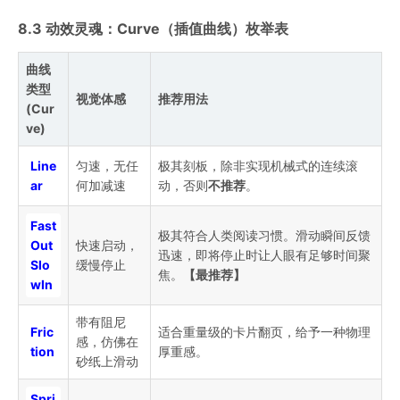
8.3 动效灵魂：Curve（插值曲线）枚举表
曲线
类型
视觉体感
推荐用法
(Cur
ve)
Line
匀速，无任
极其刻板，除非实现机械式的连续滚
ar
何加减速
动，否则
不推荐
。
Fast
极其符合人类阅读习惯。滑动瞬间反馈
Out
快速启动，
迅速，即将停止时让人眼有足够时间聚
Slo
缓慢停止
焦。
【最推荐】
wIn
带有阻尼
Fric
适合重量级的卡片翻页，给予一种物理
感，仿佛在
tion
厚重感。
砂纸上滑动
Spri