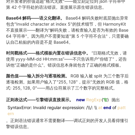
对开发者的价值远超"格式无效"——能立刻定位到 json 字符串中
第 42 个字符处的语法错误。直接展示原生错误信息。
Base64 解码——语义化翻译。
Base64 解码失败时底层抛出异常
包含"Invalid character at index 5"的技术细节，但 HarmonyKit
不直接展示——翻译为"解码失败，请检查输入是否为有效的 Base
64 字符串"。因为用户不需要知道"第 5 个字符不合法"，只需要确
认自己粘贴的内容是不是 Base64。
时间戳格式——格式模板内置在错误信息中。
“日期格式无效，请
使用 yyyy-MM-dd HH:mm:ss”——不只告诉用户"你错了"，还告
诉他"正确的是什么"。错误信息本身就包含了正确的格式模板。
颜色值——输入拆分与逐项检测。
RGB 输入被 split 为三个数字后
逐项检测。如果用户输入了"255, 128"，提示"无效的 RGB 值，格
式: 255, 128, 0"——用占位符展示了三个数字的完整格式。
正则表达式——引擎错误直接展示。
new
RegExp
(
'\\'
)
抛出
SyntaxError: Invalid regular expression: /\\/: \\
at
end
of
patt
ern
。正则语法错误通常不需要翻译——调试正则的开发人员看得懂引
擎错误信息。