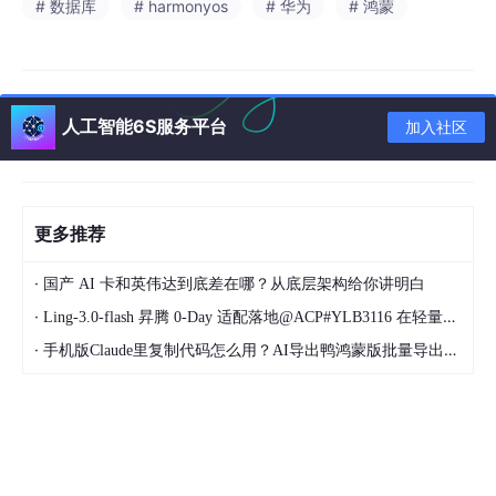
# 数据库
# harmonyos
# 华为
# 鸿蒙
人工智能6S服务平台
加入社区
更多推荐
·
国产 AI 卡和英伟达到底差在哪？从底层架构给你讲明白
·
Ling‑3.0‑flash 昇腾 0‑Day 适配落地@ACP#YLB3116 在轻量化国产算力矩阵中的存储机会与落地场景
·
手机版Claude里复制代码怎么用？AI导出鸭鸿蒙版批量导出无损搞定