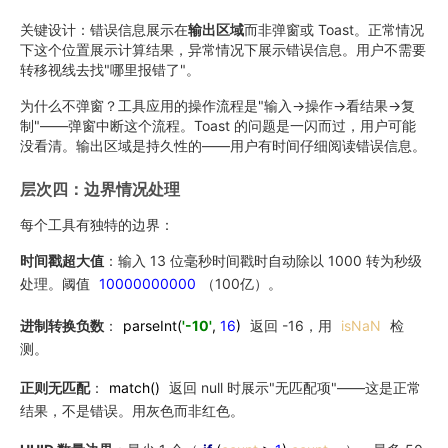
关键设计：错误信息展示在
输出区域
而非弹窗或 Toast。正常情况
下这个位置展示计算结果，异常情况下展示错误信息。用户不需要
转移视线去找"哪里报错了"。
为什么不弹窗？工具应用的操作流程是"输入→操作→看结果→复
制"——弹窗中断这个流程。Toast 的问题是一闪而过，用户可能
没看清。输出区域是持久性的——用户有时间仔细阅读错误信息。
层次四：边界情况处理
每个工具有独特的边界：
时间戳超大值
：输入 13 位毫秒时间戳时自动除以 1000 转为秒级
处理。阈值
10000000000
（100亿）。
进制转换负数
：
parseInt
(
'-10'
,
16
)
返回 -16，用
isNaN
检
测。
正则无匹配
：
match
()
返回 null 时展示"无匹配项"——这是正常
结果，不是错误。用灰色而非红色。