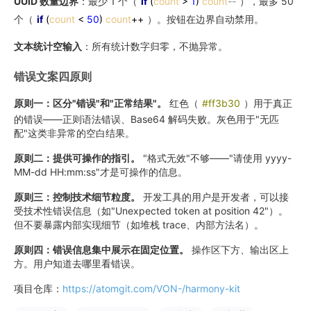
UUID 数量边界
：最少 1 个（
if
(
count
>
1
)
count
--
），最多 50
个（
if
(
count
<
50
)
count
++
）。按钮在边界自动禁用。
文本统计空输入
：所有统计数字归零，不抛异常。
错误文案四原则
原则一：区分"错误"和"正常结果"。
红色（
#ff3b30
）用于真正
的错误——正则语法错误、Base64 解码失败。灰色用于"无匹
配"这类非异常的空白结果。
原则二：提供可操作的指引。
"格式无效"不够——"请使用 yyyy-
MM-dd HH:mm:ss"才是可操作的信息。
原则三：控制技术细节粒度。
开发工具的用户是开发者，可以接
受技术性错误信息（如"Unexpected token at position 42"）。
但不要暴露内部实现细节（如堆栈 trace、内部方法名）。
原则四：错误信息集中展示在固定位置。
操作区下方、输出区上
方。用户知道去哪里看错误。
项目仓库：
https://atomgit.com/VON-/harmony-kit