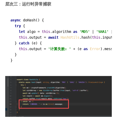
层次三：运行时异常捕获
async
doHash
(
) {

try
 {

let
 algo = 
this
.
algorithm
as
'MD5'
 | 
'SHA1'
 | 
'
this
.
output
 = 
await
HashUtils
.
hash
(
this
.
input
, 
  } 
catch
 (e) {

this
.
output
 = 
'计算失败: '
 + (e 
as
Error
).
messag
  }
