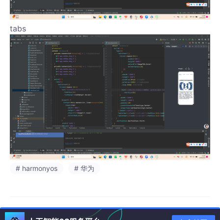
tabs
# harmonyos
# 华为