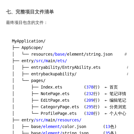
七、完整项目文件清单
最终项目包含的文件：
MyApplication/

├── AppScope/

│   └── resources
/base/
element/string.json     
# a
├── entry
/src/m
ain
/ets/
│   ├── entryability/EntryAbility.ets           
# 
│   ├── entrybackupability/                     
# 
│   └── pages/

│       ├── Index.ets         (
378
行)  ← 首页

│       ├── NotePage.ets      (
232
行)  ← 笔记详情

│       ├── EditPage.ets      (
209
行)  ← 编辑笔记

│       ├── CategoryPage.ets  (
295
行)  ← 分类浏览

│       └── ProfilePage.ets   (
328
行)  ← 个人中心

├── entry
/src/m
ain
/resources/
│   ├── base
/element/
color.json       (
13
色)

│   ├── base
/element/
string.json      (
35
条)
