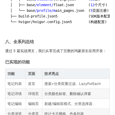
│   ├── base
/element/
float.json       (
12
个尺寸)

│   └── base
/profile/m
ain_pages.json  (
5
页面注册)

├── build-profile.json5               (SDK版本配置)

八、全系列总结
通过 5 篇实战博文，我们从零完成了完整的鸿蒙原生应用开发：
已实现的功能
功能
页面
技术亮点
笔记列表
首页
搜索+分类双重过滤、LazyForEach
笔记详情
详情页
分类颜色标签、删除确认弹窗
笔记编辑
编辑页
新建/编辑双模式、分类选择器
分类浏览
分类页
统计卡片网格、色条列表