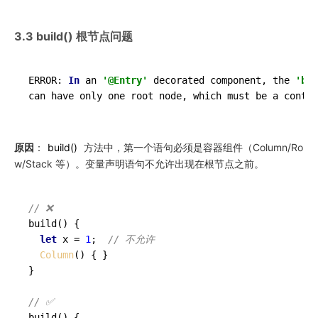
3.3 build() 根节点问题
ERROR: 
In
 an 
'@Entry'
 decorated component, the 
'bui
can
have
only
one
root
node
, 
which
must
be
a
contai
原因
：
build
()
方法中，第一个语句必须是容器组件（Column/Ro
w/Stack 等）。变量声明语句不允许出现在根节点之前。
// ❌
build
(
) {

let
 x = 
1
;  
// 不允许
Column
() { }

}

// ✅
build
(
) {
