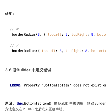
修复
：
// ❌
.
borderRadius
(
8
, { 
topLeft
: 
8
, 
topRight
: 
8
, 
bottomL
// ✅
.
borderRadius
({ 
topLeft
: 
8
, 
topRight
: 
8
, 
bottomLeft
3.6 @Builder 未定义错误
ERROR: 
原因
：
this
.BottomTabItem()
在 build() 中被调用，但 @Builder
方法定义在 build() 之后或未正确声明。