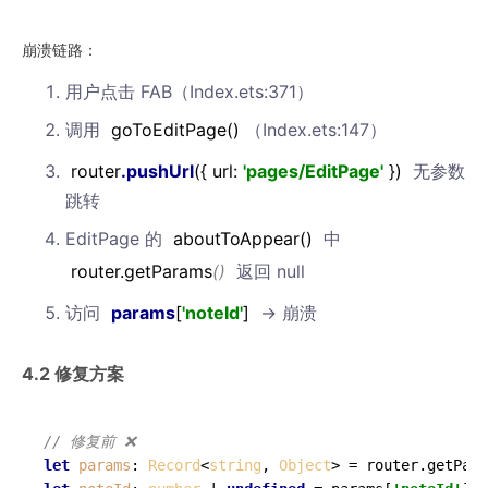
崩溃链路：
用户点击 FAB（Index.ets:371）
调用
goToEditPage
()
（Index.ets:147）
router
.pushUrl
({ url:
'pages/EditPage'
})
无参数
跳转
EditPage 的
aboutToAppear
()
中
router.getParams
()
返回 null
访问
params
[
'noteId'
]
→ 崩溃
4.2 修复方案
// 修复前 ❌
let
params
: 
Record
<
string
, 
Object
> = router.
getPara