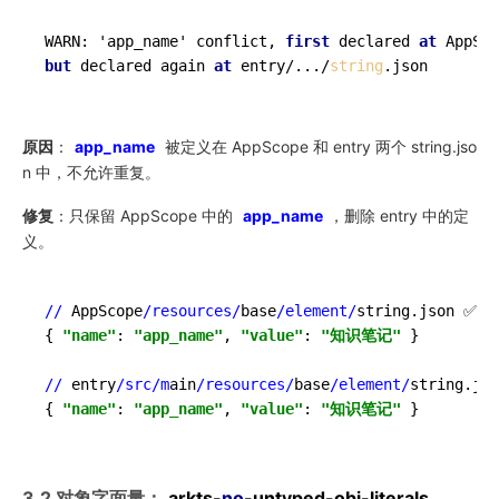
WARN: 'app_name' conflict, 
first
 declared 
at
 AppSco
but
 declared again 
at
 entry/.../
string
原因
：
app_name
被定义在 AppScope 和 entry 两个 string.jso
n 中，不允许重复。
修复
：只保留 AppScope 中的
app_name
，删除 entry 中的定
义。
//
 AppScope
/resources/
base
/element/
string.json ✅ 保
{ 
"name"
: 
"app_name"
, 
"value"
: 
"知识笔记"
 }

//
 entry
/src/m
ain
/resources/
base
/element/
string.js
{ 
"name"
: 
"app_name"
, 
"value"
: 
"知识笔记"
3.2 对象字面量：
arkts-
no
-untyped-obj-literals