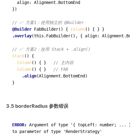
  align: Alignment.BottomEnd

})

// ✅ 方案1：使用独立的 @Builder
@Builder
 FabBuilder() { 
Column
.overlay
(this.FabBuilder(), { align: Alignment.Bott
// ✅ 方案2：改用 Stack + .align()
Stack
() {

Column
() { }   
// 主内容
Column
() { }   
// FAB
.align
(Alignment.BottomEnd)

3.5 borderRadius 参数错误
ERROR: 
Argument of type '{ topLeft: number; ... }' 