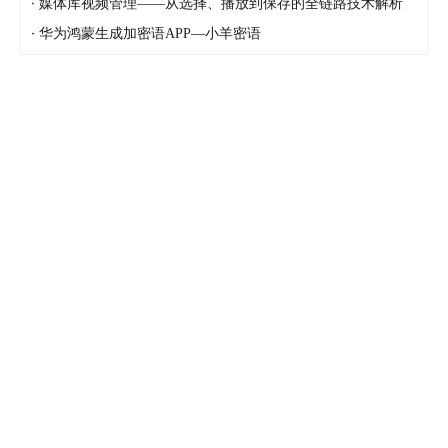
·
媒体库视频管理——从选择、播放到保存的全链路技术解析
·
华为鸿蒙生成加密语APP—小羊密语