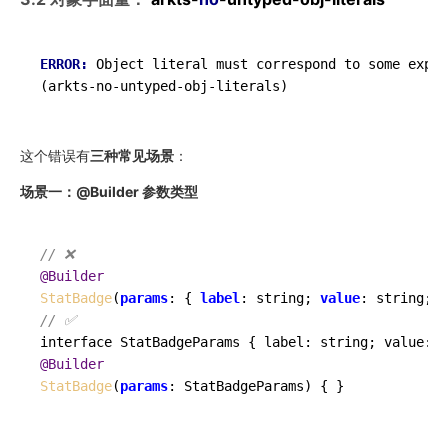
ERROR: 
Object literal must correspond to some expli
这个错误有
三种常见场景
：
场景一：@Builder 参数类型
// ❌
@Builder
StatBadge
(
params
: { 
label
: string; 
value
: string; 
c
// ✅
interface StatBadgeParams { label: string; value: s
@Builder
StatBadge
(
params