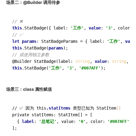
场景二：@Builder 调用传参
// ❌
this
.StatBadge({ label: 
'工作'
, 
value
: 
'3'
, color: 
// ✅
let
params
: StatBadgeParams = { label: 
'工作'
, 
valu
this
.StatBadge(
params
// 或使用独立参数
@Builder StatBadge(label: 
string
, 
value
: 
string
, co
this
.StatBadge(
'工作'
, 
'3'
, 
'#007AFF'
场景三：class 属性赋值
// ✅ 因为 this
.statItems
 类型已知为 StatItem
[]
private statItems: StatItem[] = [

  { 
label
: 
'总笔记'
, value: 
'0'
, color: 
'#007AFF'
 }