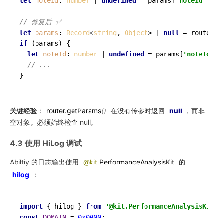
let
noteId
: 
number
 | 
undefined
 = params[
'noteId'
] 
a
// 修复后 ✅
let
params
: 
Record
<
string
, 
Object
> | 
null
 = router.
if
 (params) {

let
noteId
: 
number
 | 
undefined
 = params[
'noteId'
]
// ...
关键经验
：
router.getParams
()
在没有传参时返回
null
，而非
空对象。必须始终检查 null。
4.3 使用 HiLog 调试
Abiltiy 的日志输出使用
@kit
.PerformanceAnalysisKit
的
hilog
：
import
 { hilog } 
from
'@kit.PerformanceAnalysisKit'
const
DOMAIN
 = 
0x0000
;
