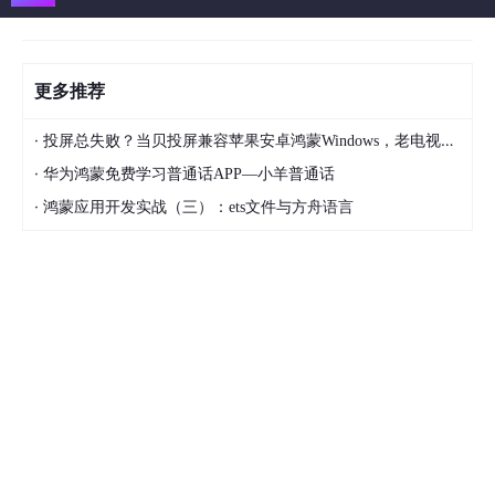
更多推荐
·
投屏总失败？当贝投屏兼容苹果安卓鸿蒙Windows，老电视也能用！
·
华为鸿蒙免费学习普通话APP—小羊普通话
·
鸿蒙应用开发实战（三）：ets文件与方舟语言