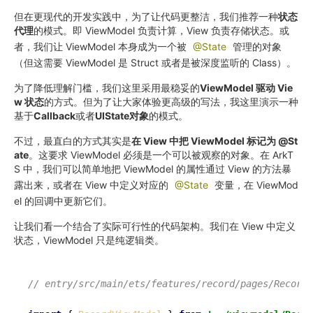
但在更现代的开发实践中，为了让代码更整洁，我们推荐一种
状态
代理
的模式。即 ViewModel 负责计算，View 负责存储状态。或
者，我们让 ViewModel 本身成为一个被
@State
管理的对象
（但这需要 ViewModel 是 Struct 或者是被深度监听的 Class）。
为了降低理解门槛，我们这里采用最稳妥的
ViewModel 驱动 Vie
w 状态
的方式。但为了让大家体验更高级的写法，我这里演示一种
基于
Callback
或者
UIState对象
的模式。
不过，最直白的方式其实是
在 View 中把 ViewModel 标记为 @St
ate
。这要求 ViewModel 必须是一个可以被观察的对象。在 ArkT
S 中，我们可以简单地把 ViewModel 的属性通过 View 的方法暴
露出来，或者在 View 中定义对应的
@State
变量，在 ViewMod
el 的回调中更新它们。
让我们看一个结合了实际可行性的代码架构。我们在 View 中定义
状态，ViewModel 只是纯逻辑类。
// entry/src/main/ets/features/record/pages/RecordP