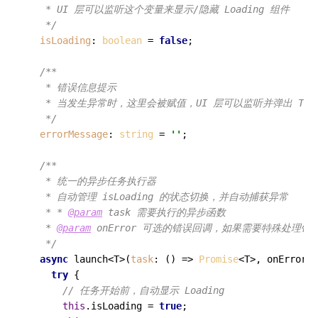
   * UI 层可以监听这个变量来显示/隐藏 Loading 组件

   */
isLoading
: 
boolean
 = 
false
;

/**

   * 错误信息提示

   * 当发生异常时，这里会被赋值，UI 层可以监听并弹出 Toas
   */
errorMessage
: 
string
 = 
''
;

/**

   * 统一的异步任务执行器

   * 自动管理 isLoading 的状态切换，并自动捕获异常

   * * 
@param
 task 需要执行的异步函数

   * 
@param
 onError 可选的错误回调，如果需要特殊处理错误
   */
async
 launch<T>(
task
: 
() =>
Promise
<T>, onError?:
try
 {

// 任务开始前，自动显示 Loading
this
.
isLoading
 = 
true
;
