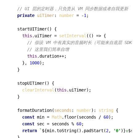
// UI 层的定时器，只负责从 VM 同步数据或者自我更新
private
uiTimer
: 
number
 = -
1
;

startUITimer
(
) {

this
.
uiTimer
 = 
setInterval
(
() =>
 {

// 假设 VM 中有真实的音频时长（可能来自底层 SDK 
// 这里我们简单自增
this
.
duration
++; 

    }, 
1000
);

  }

stopUITimer
(
) {

clearInterval
(
this
.
uiTimer
);

  }

formatDuration
(
seconds
: 
number
): 
string
 {

const
 min = 
Math
.
floor
(seconds / 
60
);

const
 sec = seconds % 
60
;

return
`
${min.toString().padStart(
2
, 
'0'
)}
:
${se
  }
