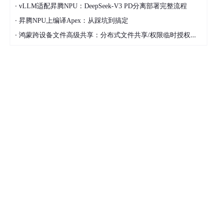
·
vLLM适配昇腾NPU：DeepSeek-V3 PD分离部署完整流程
·
昇腾NPU上编译Apex：从踩坑到搞定
·
鸿蒙跨设备文件高级共享：分布式文件共享/权限临时授权时效管控/共享生命周期管理方案