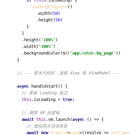
LoadingProgress
()

          .
width
(
50
)

          .
height
(
50
)

      }

    }

    .
height
(
'100%'
)

    .
width
(
'100%'
)

    .
backgroundColor
($r(
'app.color.bg_page'
))

  }

// --- 胶水代码区：连接 View 和 ViewModel ---
async
handleStart
(
) {

// 更新 Loading 状态
this
.
isLoading
 = 
true
;

// 调用 VM 的逻辑
await
this
.
vm
.
launch
(
async
 () => {

// 模拟异步启动录音
await
new
Promise
<
void
>(
resolve
 =>
setTimeout