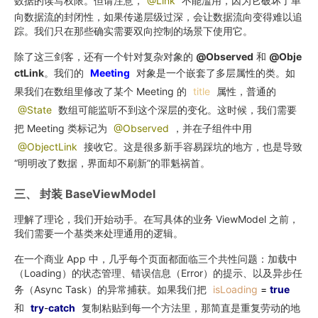
数据的读写权限。但请注意，
@Link
不能滥用，因为它破坏了单
向数据流的封闭性，如果传递层级过深，会让数据流向变得难以追
踪。我们只在那些确实需要双向控制的场景下使用它。
除了这三剑客，还有一个针对复杂对象的
@Observed
和
@Obje
ctLink
。我们的
Meeting
对象是一个嵌套了多层属性的类。如
果我们在数组里修改了某个 Meeting 的
title
属性，普通的
@State
数组可能监听不到这个深层的变化。这时候，我们需要
把 Meeting 类标记为
@Observed
，并在子组件中用
@ObjectLink
接收它。这是很多新手容易踩坑的地方，也是导致
“明明改了数据，界面却不刷新”的罪魁祸首。
三、 封装 BaseViewModel
理解了理论，我们开始动手。在写具体的业务 ViewModel 之前，
我们需要一个基类来处理通用的逻辑。
在一个商业 App 中，几乎每个页面都面临三个共性问题：加载中
（Loading）的状态管理、错误信息（Error）的提示、以及异步任
务（Async Task）的异常捕获。如果我们把
isLoading
=
true
和
try
-
catch
复制粘贴到每一个方法里，那简直是重复劳动的地