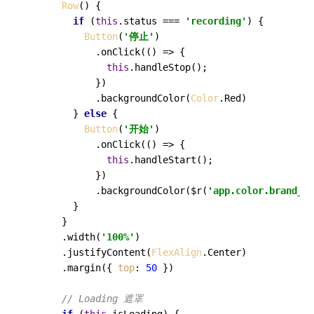
Row
() {

if
 (
this
.
status
 === 
'recording'
) {

Button
(
'停止'
)

            .
onClick
(
() =>
 {

this
.
handleStop
();

            })

            .
backgroundColor
(
Color
.
Red
)

        } 
else
 {

Button
(
'开始'
)

            .
onClick
(
() =>
 {

this
.
handleStart
();

            })

            .
backgroundColor
($r(
'app.color.brand_co
        }

      }

      .
width
(
'100%'
)

      .
justifyContent
(
FlexAlign
.
Center
)

      .
margin
({ 
top
: 
50
 })

// Loading 遮罩
if
 (
this
.
isLoading
) {
