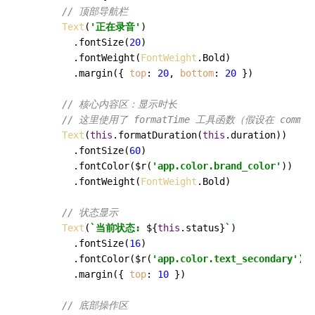
// 顶部导航栏
Text
(
'正在录音'
)

        .
fontSize
(
20
)

        .
fontWeight
(
FontWeight
.
Bold
)

        .
margin
({ 
top
: 
20
, 
bottom
: 
20
 })

// 核心内容区：显示时长
// 这里使用了 formatTime 工具函数（假设在 commo
Text
(
this
.
formatDuration
(
this
.
duration
))

        .
fontSize
(
60
)

        .
fontColor
($r(
'app.color.brand_color'
))

        .
fontWeight
(
FontWeight
.
Bold
)

// 状态显示
Text
(
`当前状态: 
${
this
.status}
`
)

        .
fontSize
(
16
)

        .
fontColor
($r(
'app.color.text_secondary'
))

        .
margin
({ 
top
: 
10
 })

// 底部操作区