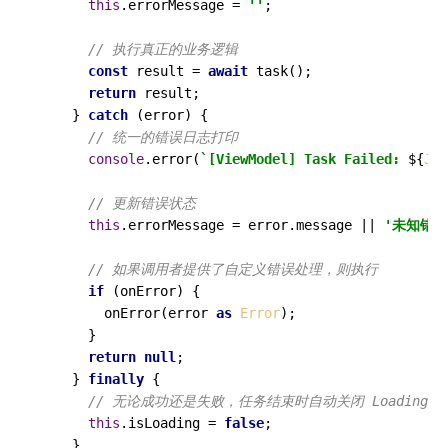
this
.
errorMessage
 = 
''
;

// 执行真正的业务逻辑
const
 result = 
await
task
();

return
 result;

    } 
catch
 (error) {

// 统一的错误日志打印
console
.
error
(
`[ViewModel] Task Failed: 
${
JSO
// 更新错误状态
this
.
errorMessage
 = error.
message
 || 
'未知错误
// 如果调用者提供了自定义错误处理，则执行
if
 (onError) {

onError
(error 
as
Error
);

      }

return
null
;

    } 
finally
 {

// 无论成功还是失败，任务结束时自动关闭 Loading
this
.
isLoading
 = 
false
;

    }
