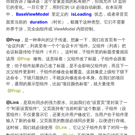
你就告诉了编译器：这个变量是我的私有财产，但我允许 UI 监听
它的变化。一旦它变了，用到它的 UI 必须自动刷新。在本应用
中，
BaseViewModel
里定义的
isLoading
状态，或者录音页
面里当前的
duration
（时长），都属于这种类型。它们不需要
外界干涉，完全由组件或 ViewModel 内部控制。
@Prop
，是一种单向的父子传递。想象一下，我们在首页有一个
“会议列表”，列表里有一个个“会议卡片”组件。父组件（列表）把
会议标题传给子组件（卡片）。这时候，子组件里的标题变量就应
该用
@Prop
修饰。这意味着：父组件改了标题，子组件会跟着
变；但子组件如果自己改了标题，是不会影响父组件的，而且下一
次父组件更新时，子组件的修改会被覆盖。这就像是上级给下级下
达命令，下级只能执行，不能反向修改命令本身。在我们的项目
中，通用的展示型组件，比如“项目颜色标签”，就大量使用
@Prop
。
@Link
，是双向同步的强力胶水。比如我们在“设置页”里封装了一
个“时薪设置组件”。父页面持有“当前时薪”这个数据，子组件（设
置组件）不仅要显示它，还要允许用户修改它。当用户在子组件里
输入了新的金额，父页面里的数据必须同步更新，以便进行存储。
这时候，我们就必须使用
@Link
。它让父子组件共享了对同一份