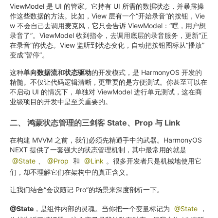
ViewModel 是 UI 的管家。它持有 UI 所需的数据状态，并暴露操
作这些数据的方法。比如，View 层有一个“开始录音”的按钮，Vie
w 不会自己去调用麦克风，它只会告诉 ViewModel：“嘿，用户想
录音了”。ViewModel 收到指令，去调用底层的录音服务，更新“正
在录音”的状态。View 监听到状态变化，自动把按钮图标从“播放”
变成“暂停”。
这种
单向数据流
和
状态驱动
的开发模式，是 HarmonyOS 开发的
精髓。不仅让代码逻辑清晰，更重要的是方便测试。你甚至可以在
不启动 UI 的情况下，单独对 ViewModel 进行单元测试，这在商
业级项目的开发中是至关重要的。
二、 鸿蒙状态管理的三剑客 State、Prop 与 Link
在构建 MVVM 之前，我们必须先精通手中的武器。HarmonyOS
NEXT 提供了一套强大的状态管理机制，其中最常用的就是
@State
、
@Prop
和
@Link
。很多开发者只是机械地使用它
们，却不理解它们在架构中的真正含义。
让我们结合“会议随记 Pro”的场景来深度剖析一下。
@State
，是组件内部的灵魂。当你把一个变量标记为
@State
，