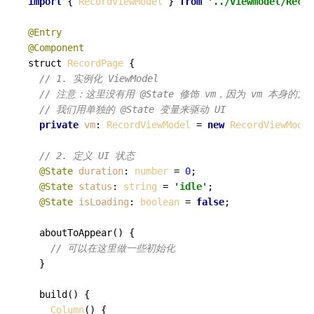
import
 { 
RecordViewModel
 } 
from
'../viewmodel/Recor
@Entry
@Component
struct 
RecordPage
 {

// 1. 实例化 ViewModel
// 注意：这里没有用 @State 修饰 vm，因为 vm 本身的方
// 我们用单独的 @State 变量来驱动 UI
private
vm
: 
RecordViewModel
 = 
new
RecordViewModel
// 2. 定义 UI 状态
@State
duration
: 
number
 = 
0
;

@State
status
: 
string
 = 
'idle'
;

@State
isLoading
: 
boolean
 = 
false
;

aboutToAppear
(
) {

// 可以在这里做一些初始化
  }

build
(
) {

Column
() {
