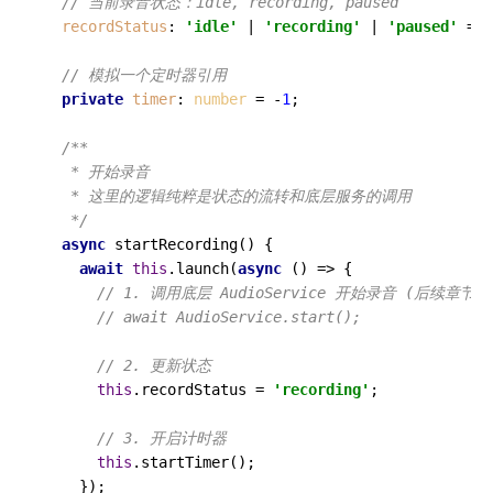
// 当前录音状态：idle, recording, paused
recordStatus
: 
'idle'
 | 
'recording'
 | 
'paused'
 = 
'
// 模拟一个定时器引用
private
timer
: 
number
 = -
1
;

/**

   * 开始录音

   * 这里的逻辑纯粹是状态的流转和底层服务的调用

   */
async
startRecording
(
) {

await
this
.
launch
(
async
 () => {

// 1. 调用底层 AudioService 开始录音 (后续章节实
// await AudioService.start();
// 2. 更新状态
this
.
recordStatus
 = 
'recording'
;

// 3. 开启计时器
this
.
startTimer
();

    });
