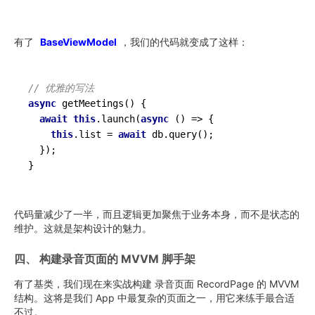
有了
BaseViewModel
，我们的代码就变成了这样：
// 优雅的写法
async
getMeetings
()
 {

await
this
.launch(
async
 () => {

this
.list = 
await
 db.query();

  });

代码量减少了一半，而且逻辑更加聚焦于业务本身，而不是状态的
维护。这就是架构设计的魅力。
四、 构建录音页面的 MVVM 脚手架
有了基类，我们现在来实战构建 录音页面 RecordPage 的 MVVM
结构。这将是我们 App 中最复杂的页面之一，用它来练手最合适
不过。