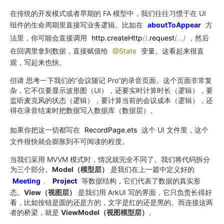
在传统的开发模式或者早期的 FA 模型中，我们往往习惯于在 UI
组件的生命周期里直接写业务逻辑。比如在
aboutToAppear
方
法里，你可能会直接调用
http.createHttp
()
.request
(...)
，然后
在回调里拿到数据，直接赋值给
@State
变量。这看起来很直
观，写起来也快。
但请 思考一下我们的“会议随记 Pro”的录音页面。这个页面非常复
杂，它不仅要显示波形图（UI），还要实时计算时长（逻辑），要
监听麦克风的状态（逻辑），要计算当前的会议成本（逻辑），还
得在录音结束时把数据写入数据库（数据层）。
如果你把这一切都写在
RecordPage.ets
这个 UI 文件里，这个
文件很快就会膨胀到不可阅读的程度。
当我们采用 MVVM 模式时，情况就完全不同了。我们将代码拆分
为三个部分。
Model（模型层）
是我们在上一篇中定义好的
Meeting
、
Project
等数据结构，它们代表了数据的真实形
态。
View（视图层）
是我们用 ArkUI 写的界面，它只负责长得好
看，比如按钮是圆的还是方的，文字是红的还是黑的。而连接这两
者的桥梁，就是
ViewModel（视图模型层）
。