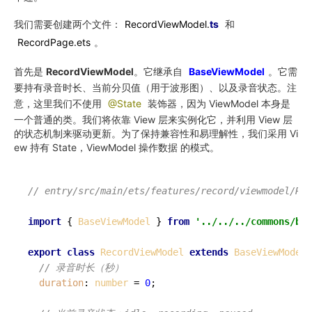
我们需要创建两个文件：
RecordViewModel.
ts
和
RecordPage.ets
。
首先是
RecordViewModel
。它继承自
BaseViewModel
。它需
要持有录音时长、当前分贝值（用于波形图）、以及录音状态。注
意，这里我们不使用
@State
装饰器，因为 ViewModel 本身是
一个普通的类。我们将依靠 View 层来实例化它，并利用 View 层
的状态机制来驱动更新。为了保持兼容性和易理解性，我们采用 Vi
ew 持有 State，ViewModel 操作数据 的模式。
// entry/src/main/ets/features/record/viewmodel/Rec
import
 { 
BaseViewModel
 } 
from
'../../../commons/bas
export
class
RecordViewModel
extends
BaseViewModel
 
// 录音时长（秒）
duration
: 
number
 = 
0
;
