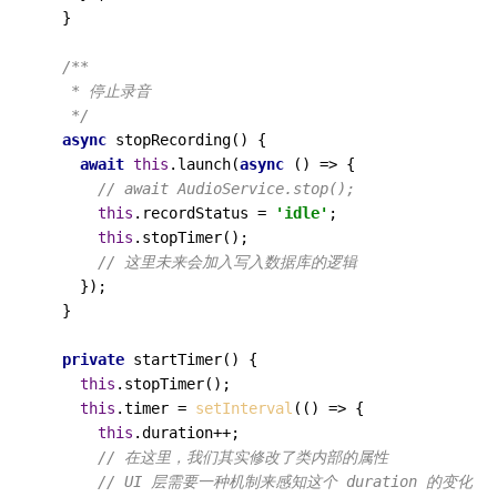
  }

/**

   * 停止录音

   */
async
stopRecording
(
) {

await
this
.
launch
(
async
 () => {

// await AudioService.stop();
this
.
recordStatus
 = 
'idle'
;

this
.
stopTimer
();

// 这里未来会加入写入数据库的逻辑
    });

  }

private
startTimer
(
) {

this
.
stopTimer
();

this
.
timer
 = 
setInterval
(
() =>
 {

this
.
duration
++;

// 在这里，我们其实修改了类内部的属性
// UI 层需要一种机制来感知这个 duration 的变化